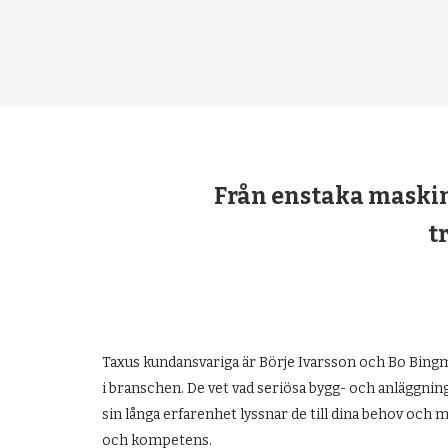
Från enstaka maskin
t
Taxus kundansvariga är Börje Ivarsson och Bo Bingm
i branschen. De vet vad seriösa bygg- och anläggnin
sin långa erfarenhet lyssnar de till dina behov och
och kompetens.