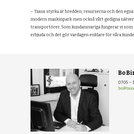
– Taxus styrka är bredden, resurserna och den eg
modern maskinpark men också vårt gedigna nätve
transportörer. Som kundansvariga fungerar vi som en
erbjuda och det gör vardagen enklare för våra kunder
Bo B
0705 – 