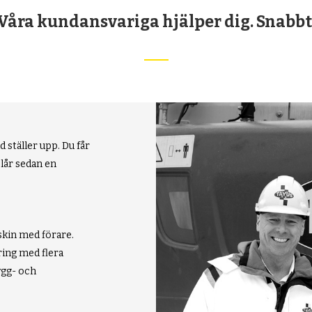
Våra kundansvariga hjälper dig. Snabbt
 ställer upp. Du får
slår sedan en
askin med förare.
ring med flera
ygg- och