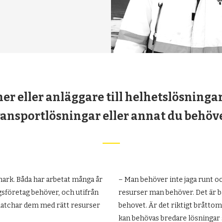
er eller anläggare till helhetslösninga
ransportlösningar eller annat du behöve
ark. Båda har arbetat många år
– Man behöver inte jaga runt oc
gsföretag behöver, och utifrån
resurser man behöver. Det är ba
 matchar dem med rätt resurser
behovet. Är det riktigt bråttom
kan behövas bredare lösningar