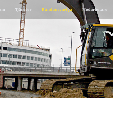
em
Tjänster
Kundansvariga
Medarbetare